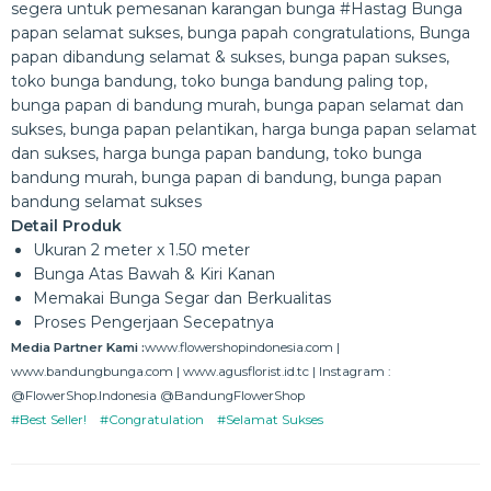
segera untuk pemesanan karangan bunga #Hastag Bunga
papan selamat sukses, bunga papah congratulations, Bunga
papan dibandung selamat & sukses, bunga papan sukses,
toko bunga bandung, toko bunga bandung paling top,
bunga papan di bandung murah, bunga papan selamat dan
sukses, bunga papan pelantikan, harga bunga papan selamat
dan sukses, harga bunga papan bandung, toko bunga
bandung murah, bunga papan di bandung, bunga papan
bandung selamat sukses
Detail Produk
Ukuran 2 meter x 1.50 meter
Bunga Atas Bawah & Kiri Kanan
Memakai Bunga Segar dan Berkualitas
Proses Pengerjaan Secepatnya
Media Partner Kami :
www.flowershopindonesia.com |
www.bandungbunga.com | www.agusflorist.id.tc | Instagram :
@FlowerShop.Indonesia @BandungFlowerShop
#Best Seller!
#Congratulation
#Selamat Sukses