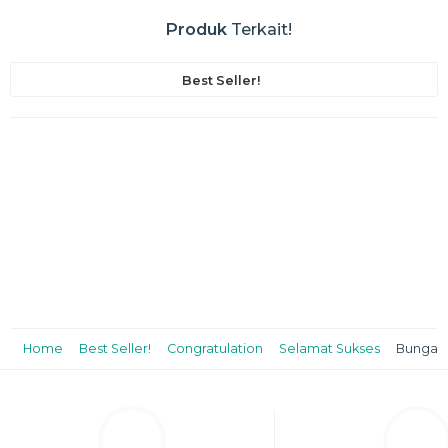
Produk
Terkait!
Best Seller!
Home
Best Seller!
Congratulation
Selamat Sukses
Bunga P